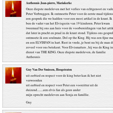
Antheunis Jean-pierre, Mariakerke
Onze diepste medeleven met het verlies van echtgenoot en vade
Peter Verbruggen. Ik ontmoette Peter voor de eerste maal tijdens
een gesprek die we hadden voor een mooi artikel in de krant. Ik
ben de vader van het Elvisgezin van 19 kinderen. Peter kwam
tweemaal bij ons aan huis voor de voorbereidingen van het artik
dat later in pracht en praal in de krant stond. Tijdens ons gespre
ontmoete ik een soulmate. Dol op the King. Hij was een fijne m
en een ELVISFAN in hart. Rust in vrede, je bent nu bij de man d
zoveel voor ons betekent. Voor Elvismatters , hij was de King in
dienst van THE KING. Onze diepste medeleven, de familie
Antheunis
Guy Van Der Smissen, Hoogstraten
uit eerbied en respect voor de king beter kan ik het niet
verwoorden
uit eerbied en respect voor Peter een voorzitter uit de
duizend........een elvis fan als geen ander
mijn oprecht medeleven aan Sonja en famillie.
Guy