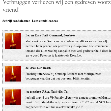
Verbruggen verliezen wij een gedreven voorz
vriend!
Schrijf condoleance
Lees condoleances
|
Leo en Rosa Torfs Coenraad, Borsbeek
Veel sterkte aan Sonja en de kindere met dit zware verlies wij
hebben hem gekend als gedreven gids op onze Elvisreizen en
iemand die alles wat hij aanpakte met veel gedrevenheid deed h
ga je goed Peter op je laatste reis Rosa Leo
de Vries, Den Bosch
Prachtig interview bij Omroep Brabant met Merlijn, zeer
betreurenswaardig dat het postuum blijkt te zijn..
joe moscheo U.S.A, Nashville, Tn.
let's all pray 4 the Vb Family...Peter was a great promoter,Mgr.,..
most of all Friend-the original cast tour in 2007 would NOT ha
happened with out his involvement!! joe m