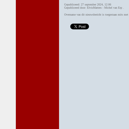
Gepubliceerd: 27 september 2024, 12:06
Gepubliceerd door: ElvisMatters - Michel van Erp .
Overname van dit nieuwsbericht is toegestaan mits me