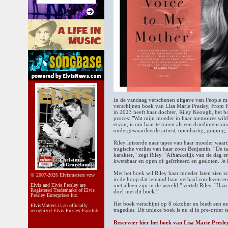
In de vandaag verschenen uitgave van People mag
verschijnen boek van Lisa Marie Presley, From 
in 2023 heeft haar dochter, Riley Keough, het b
proces: "Wat mijn moeder in haar memoires wild
ervan, is om haar te tonen als een driedimension
ondergewaardeerde artiest, openhartig, grappig,
Riley luisterde naar tapes van haar moeder waari
tragische verlies van haar zoon Benjamin. “De ta
karakter,” zegt Riley. "Afhankelijk van de dag e
kwetsbaar en open of geïrriteerd en gesloten. Je 
Met het boek wil Riley haar moeder laten zien z
© 2007-2026 Elvismatters vzw
in de hoop dat iemand haar verhaal zou lezen en
Elvis and Elvis Presley are
niet alleen zijn in de wereld," vertelt Riley. "
Registered Trademarks of Elvis
doel met dit boek.”
Presley Enterprises Inc.
Het boek verschijnt op 8 oktober en biedt een eer
ElvisMatters is an officially
tragedies. Dit unieke boek is nu al in pre-order t
recognized Elvis Presley Fanclub.
Reserveer hier het boek van Lisa Marie Presle