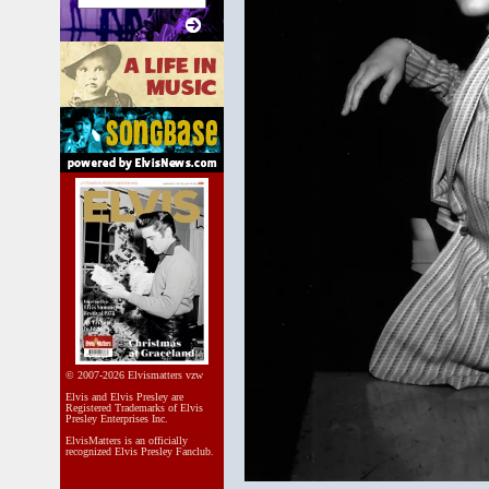
© 2007-2026 Elvismatters vzw
Elvis and Elvis Presley are
Registered Trademarks of Elvis
Presley Enterprises Inc.
ElvisMatters is an officially
recognized Elvis Presley Fanclub.