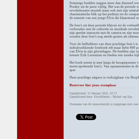
Sommige beelden zeggen meer dan duizend woorde
Presley uit de jaren vijftig. Het was de periode 
revolutionaire muziek maar ook met zijn uitstral
charismatische blik op het podium tot de onts
de essentie van een jonge Elvis die klaarstond 
De foto's uit deze periode blijven tot de verbee
verbonden met de culturele en muzikale revolut
zijn speelse interactie met de camera en zijn moe
worden deze foto's nog steeds gezien als ultieme
Voor de liefhebbers van deze prachtige foto’s is e
indrukwekkende fotoboek telt maar liefst 400 pa
van Elvis in zijn gloriedagen. De beelden zijn zo
kenner Erik Lorentzen en bieden een unieke kij
Het boek neemt je mee langs de hoogtepunten va
meest sprekende foto's. Van opnamesessies in de
spat.
Deze prachtige uitgave is verkrijgbaar via Shop
Reserveer hier jouw exemplaar
Gepubliceerd: 11 februari 2025, 22:17
Gepubliceerd door: ElvisMatters - Michel van Erp .
Overname van dit nieuwsbericht is toegestaan mits me