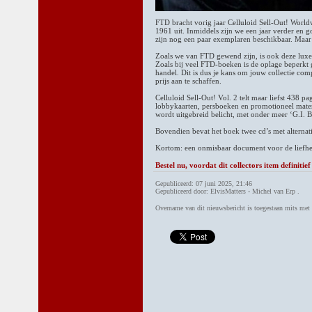
FTD bracht vorig jaar Celluloid Sell-Out! Worl
1961 uit. Inmiddels zijn we een jaar verder en g
zijn nog een paar exemplaren beschikbaar. Maar 
Zoals we van FTD gewend zijn, is ook deze luxe 
Zoals bij veel FTD-boeken is de oplage beperkt g
handel. Dit is dus je kans om jouw collectie co
prijs aan te schaffen.
Celluloid Sell-Out! Vol. 2 telt maar liefst 438 
lobbykaarten, persboeken en promotioneel mater
wordt uitgebreid belicht, met onder meer ‘G.I. B
Bovendien bevat het boek twee cd’s met alternat
Kortom: een onmisbaar document voor de liefhe
Bestel nu, voordat dit collectors item definitief
Gepubliceerd: 07 juni 2025, 21:46
Gepubliceerd door: ElvisMatters - Michel van Erp .
Overname van dit nieuwsbericht is toegestaan mits me