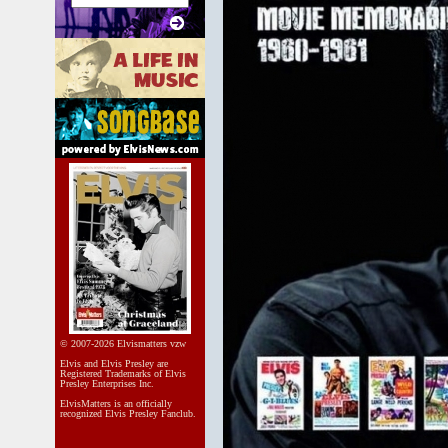
© 2007-2026 Elvismatters vzw
Elvis and Elvis Presley are
Registered Trademarks of Elvis
Presley Enterprises Inc.
ElvisMatters is an officially
recognized Elvis Presley Fanclub.