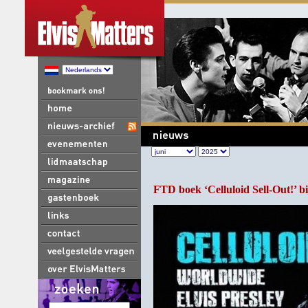
FTD boek ‘Celluloid Sell-Out!’ b