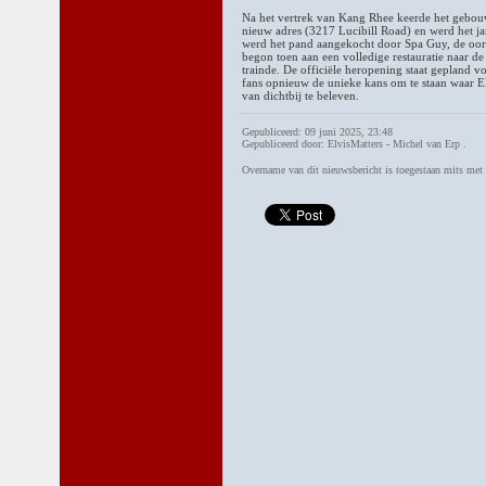
Na het vertrek van Kang Rhee keerde het gebouw
nieuw adres (3217 Lucibill Road) en werd het ja
werd het pand aangekocht door Spa Guy, de oor
begon toen aan een volledige restauratie naar de 
trainde. De officiële heropening staat gepland v
fans opnieuw de unieke kans om te staan waar Elv
van dichtbij te beleven.
Gepubliceerd: 09 juni 2025, 23:48
Gepubliceerd door: ElvisMatters - Michel van Erp .
Overname van dit nieuwsbericht is toegestaan mits me