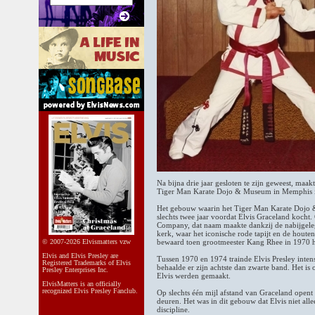
Na bijna drie jaar gesloten te zijn geweest, maa
Tiger Man Karate Dojo & Museum in Memphis i
Het gebouw waarin het Tiger Man Karate Dojo 
slechts twee jaar voordat Elvis Graceland kocht.
Company, dat naam maakte dankzij de nabijgeleg
kerk, waar het iconische rode tapijt en de hout
© 2007-2026 Elvismatters vzw
bewaard toen grootmeester Kang Rhee in 1970 hi
Elvis and Elvis Presley are
Tussen 1970 en 1974 trainde Elvis Presley intens
Registered Trademarks of Elvis
behaalde er zijn achtste dan zwarte band. Het is
Presley Enterprises Inc.
Elvis werden gemaakt.
ElvisMatters is an officially
recognized Elvis Presley Fanclub.
Op slechts één mijl afstand van Graceland opent
deuren. Het was in dit gebouw dat Elvis niet all
discipline.