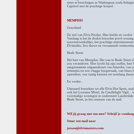
meer te bezichtigen in Washington zoals Arling
Capitool met de prachtige koepel.
MEMPHIS
Graceland
De ziel van Elvis Presley. Hier leefde en werkte 
Vandaag is het de drukst bezochte privé-woning
souvenirwinkeltjes, het prachtige entertainment
Elvisradio, live shows en verrassende ontmoeti
Beale Street
Het hart van Memphis. Het was in Beale Street d
zou veranderen. Hier kocht hij zijn outfits, hier
aangenaamste uitgaansbuurt van Amerika: van pi
eettentjes tot een vlugge burgerzaak, van blues to
optredens, van rustig kuieren tot urenlang danse
En verder...
Uiteraard bezoeken we alle Elvis Hot Spots, zoa
ook het Lorraine Motel, de Candlelight Vigil... w
voormalige woningen in ondermeer Lauderdale e
Beale Street, in het centrum van de stad.
Wil jij graag met ons mee? Schrijf je vandaag
Stuur een mail naar
jeroen@elvismatters.com