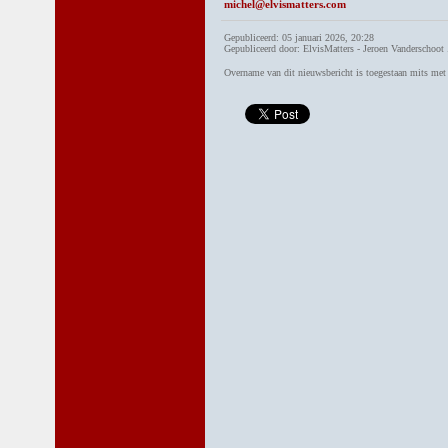
michel@elvismatters.com
Gepubliceerd: 05 januari 2026, 20:28
Gepubliceerd door: ElvisMatters - Jeroen Vanderschoot 
Overname van dit nieuwsbericht is toegestaan mits me