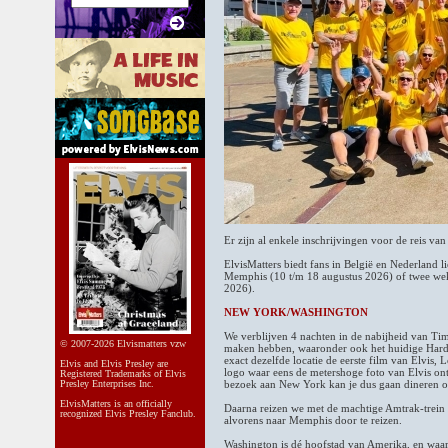
Er zijn al enkele inschrijvingen voor de reis 
ElvisMatters biedt fans in België en Nederland l
Memphis (10 t/m 18 augustus 2026) of twee w
2026).
NEW YORK/WASHINGTON
We verblijven 4 nachten in de nabijheid van Tim
© 2007-2026 Elvismatters vzw
maken hebben, waaronder ook het huidige Har
exact dezelfde locatie de eerste film van Elvis
Elvis and Elvis Presley are
logo waar eens de metershoge foto van Elvis ont
Registered Trademarks of Elvis
Presley Enterprises Inc.
bezoek aan New York kan je dus gaan dineren op 
ElvisMatters is an officially
Daarna reizen we met de machtige Amtrak-trein
recognized Elvis Presley Fanclub.
alvorens naar Memphis door te reizen.
Washington is dé hoofstad van Amerika, en waar 