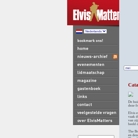
Cata
De hui
deze f
Elvis 
vaak d
van zi
beeld 
The Br
en dez