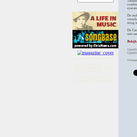
Thunde
combin
eyecat
De stu
versch
terug t
De Cat
niet aa
Bekijk
Gepubli
Gepubli
© 2007-2026 Elvismatters vzw
Overnam
Elvis and Elvis Presley are
Registered Trademarks of Elvis
Presley Enterprises Inc.
ElvisMatters is an officially
recognized Elvis Presley Fanclub.