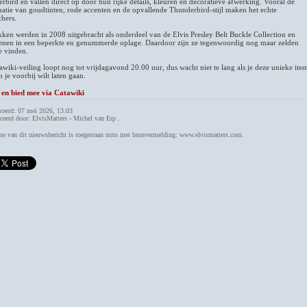
rbird en vallen direct op door hun rijke details, kleuren en decoratieve afwerking. Vooral de
atie van goudtinten, rode accenten en de opvallende Thunderbird-stijl maken het echte
chers.
kken werden in 2008 uitgebracht als onderdeel van de Elvis Presley Belt Buckle Collection en
enen in een beperkte en genummerde oplage. Daardoor zijn ze tegenwoordig nog maar zelden
e vinden.
awiki-veiling loopt nog tot vrijdagavond 20.00 uur, dus wacht niet te lang als je deze unieke ite
n je voorbij wilt laten gaan.
 en bied mee via Catawiki
ceerd: 07 mei 2026, 13:03
ceerd door: ElvisMatters - Michel van Erp .
e van dit nieuwsbericht is toegestaan mits met bronvermelding: www.elvismatters.com.