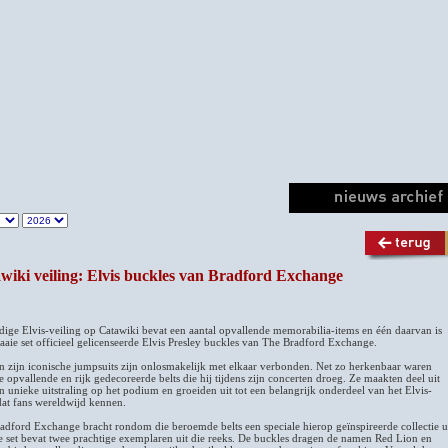
wiki veiling: Elvis buckles van Bradford Exchange
dige Elvis-veiling op Catawiki bevat een aantal opvallende memorabilia-items en één daarvan is
raaie set officieel gelicenseerde Elvis Presley buckles van The Bradford Exchange.
en zijn iconische jumpsuits zijn onlosmakelijk met elkaar verbonden. Net zo herkenbaar waren
e opvallende en rijk gedecoreerde belts die hij tijdens zijn concerten droeg. Ze maakten deel uit
jn unieke uitstraling op het podium en groeiden uit tot een belangrijk onderdeel van het Elvis-
dat fans wereldwijd kennen.
adford Exchange bracht rondom die beroemde belts een speciale hierop geïnspireerde collectie u
e set bevat twee prachtige exemplaren uit die reeks. De buckles dragen de namen Red Lion en