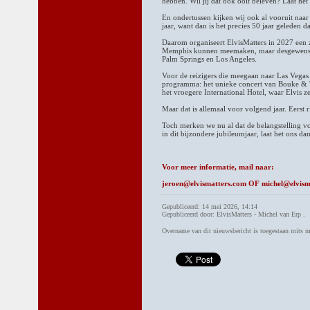
hebben. Wil jij dat ook ooit beleven? Laat het
En ondertussen kijken wij ook al vooruit naar
jaar, want dan is het precies 50 jaar geleden d
Daarom organiseert ElvisMatters in 2027 een ze
Memphis kunnen meemaken, maar desgewenst 
Palm Springs en Los Angeles.
Voor de reizigers die meegaan naar Las Vegas
programma: het unieke concert van Bouke & T
het vroegere International Hotel, waar Elvis 
Maar dat is allemaal voor volgend jaar. Eerst
Toch merken we nu al dat de belangstelling vo
in dit bijzondere jubileumjaar, laat het ons da
Voor meer informatie, mail naar:
jeroen@elvismatters.com OF michel@elvism
Gepubliceerd: 14 mei 2026, 14:14
Gepubliceerd door: ElvisMatters - Michel van Erp .
Overname van dit nieuwsbericht is toegestaan mits 