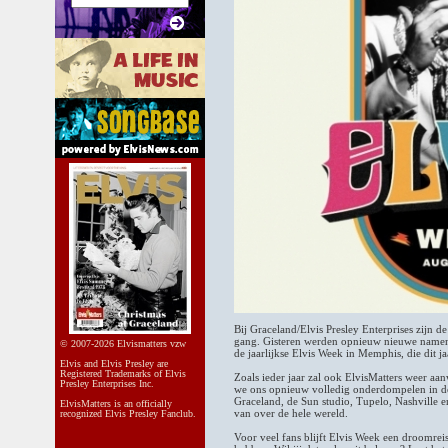
Bij Graceland/Elvis Presley Enterprises zijn 
gang. Gisteren werden opnieuw nieuwe name
© 2007-2026 Elvismatters vzw
de jaarlijkse Elvis Week in Memphis, die dit j
Elvis and Elvis Presley are
Registered Trademarks of Elvis
Zoals ieder jaar zal ook ElvisMatters weer a
Presley Enterprises Inc.
we ons opnieuw volledig onderdompelen in de
Graceland, de Sun studio, Tupelo, Nashville 
ElvisMatters is an officially
van over de hele wereld.
recognized Elvis Presley Fanclub.
Voor veel fans blijft Elvis Week een droomrei