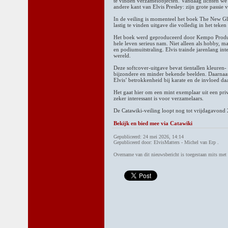
te vinden verzamelobjecten. Vandaag lichten we 
andere kant van Elvis Presley: zijn grote passie 
In de veiling is momenteel het boek The New Gl
lastig te vinden uitgave die volledig in het teken
Het boek werd geproduceerd door Kempo Producti
hele leven serieus nam. Niet alleen als hobby, maa
en podiumuitstraling. Elvis trainde jarenlang int
wereld.
Deze softcover-uitgave bevat tientallen kleuren- 
bijzondere en minder bekende beelden. Daarnaas
Elvis’ betrokkenheid bij karate en de invloed daa
Het gaat hier om een mint exemplaar uit een privé
zeker interessant is voor verzamelaars.
De Catawiki-veiling loopt nog tot vrijdagavond 
Bekijk en bied mee via Catawiki
Gepubliceerd: 24 mei 2026, 14:14
Gepubliceerd door: ElvisMatters - Michel van Erp .
Overname van dit nieuwsbericht is toegestaan mits me