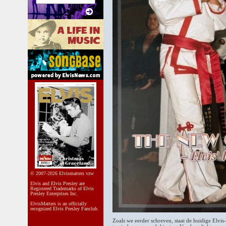
© 2007-2026 Elvismatters vzw
Elvis and Elvis Presley are
Registered Trademarks of Elvis
Presley Enterprises Inc.
ElvisMatters is an officially
recognized Elvis Presley Fanclub.
Zoals we eerder schreven, staat de huidige Elvi