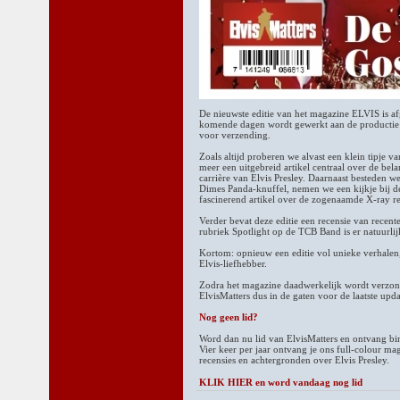
De nieuwste editie van het magazine ELVIS is a
komende dagen wordt gewerkt aan de productie
voor verzending.
Zoals altijd proberen we alvast een klein tipje va
meer een uitgebreid artikel centraal over de bel
carrière van Elvis Presley. Daarnaast besteden w
Dimes Panda-knuffel, nemen we een kijkje bij de
fascinerend artikel over de zogenaamde X-ray re
Verder bevat deze editie een recensie van recent
rubriek Spotlight op de TCB Band is er natuurlij
Kortom: opnieuw een editie vol unieke verhalen
Elvis-liefhebber.
Zodra het magazine daadwerkelijk wordt verzond
ElvisMatters dus in de gaten voor de laatste upda
Nog geen lid?
Word dan nu lid van ElvisMatters en ontvang b
Vier keer per jaar ontvang je ons full-colour ma
recensies en achtergronden over Elvis Presley.
KLIK HIER en word vandaag nog lid