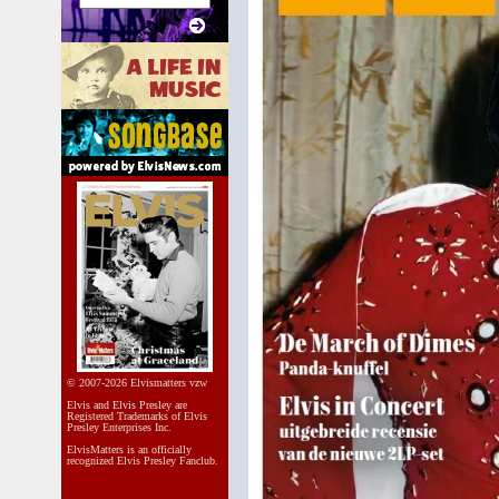
© 2007-2026 Elvismatters vzw
Elvis and Elvis Presley are
Registered Trademarks of Elvis
Presley Enterprises Inc.
ElvisMatters is an officially
recognized Elvis Presley Fanclub.