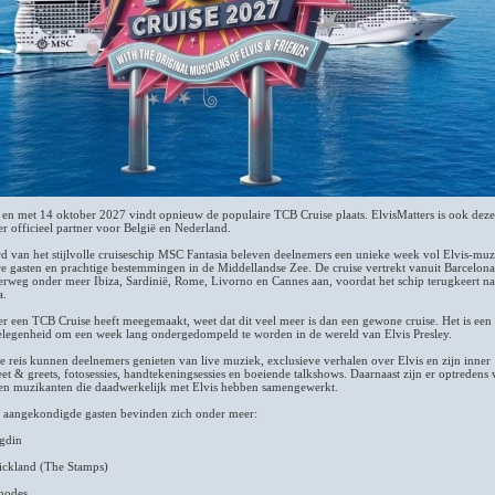
 en met 14 oktober 2027 vindt opnieuw de populaire TCB Cruise plaats. ElvisMatters is ook deze
er officieel partner voor België en Nederland.
d van het stijlvolle cruiseschip MSC Fantasia beleven deelnemers een unieke week vol Elvis-muz
e gasten en prachtige bestemmingen in de Middellandse Zee. De cruise vertrekt vanuit Barcelona
erweg onder meer Ibiza, Sardinië, Rome, Livorno en Cannes aan, voordat het schip terugkeert na
a.
r een TCB Cruise heeft meegemaakt, weet dat dit veel meer is dan een gewone cruise. Het is een
elegenheid om een week lang ondergedompeld te worden in de wereld van Elvis Presley.
e reis kunnen deelnemers genieten van live muziek, exclusieve verhalen over Elvis en zijn inner
eet & greets, fotosessies, handtekeningsessies en boeiende talkshows. Daarnaast zijn er optredens
n en muzikanten die daadwerkelijk met Elvis hebben samengewerkt.
 aangekondigde gasten bevinden zich onder meer:
gdin
rickland (The Stamps)
hodes