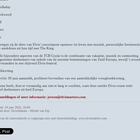
olladay
ackwood
ll
arx
m
ngen zij de sfeer van Elvis' concertjaren opnieuw tot leven met muziek, persoonlijke herinneri
 anekdotes uit hun tijd met The King.
de bijzondere aspecten van de TCB Cruise is de combinatie van vakantie, muziek en ontmoeting.
genieten deelnemers van enkele van de mooiste bestemmingen van Zuid-Europa, terwijl 's avon
 verandert in een drijvend Elvis-festival.
kkorting
vóór 30 juni aanmeldt, profiteert bovendien van een aantrekkelijke vroegboekkorting.
esse heeft, doet er verstandig aan niet te lang te wachten, want deze unieke Elvis-cruise trekt
eel deelnemers uit heel Europa.
meldingen of meer informatie: jeroen@elvismatters.com
rd: 19 juni 2026, 18:06
rd door: ElvisMatters - Michel van Erp .
an dit nieuwsbericht is toegestaan mits met bronvermelding: www.elvismatters.com.