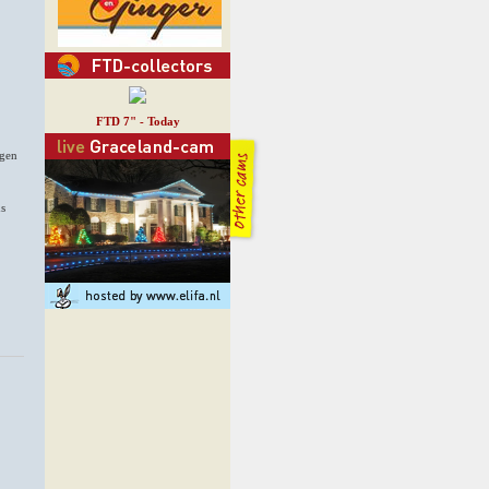
FTD 7" - Today
ngen
ds