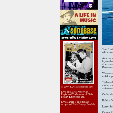
Van 7 tot
editie we
Aan boor
bijzonder
doet ond
Barcelon
Wie eerde
unieke g
Tijdens d
circle, m
© 2007-2026 Elvismatters vzw
artieste
Elvis and Elvis Presley are
Registered Trademarks of Elvis
Onder de
Presley Enterprises Inc.
Bobby O
ElvisMatters is an officially
recognized Elvis Presley Fanclub.
Larry St
Donna R