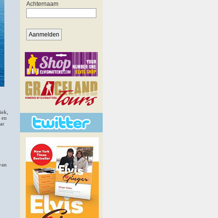
iek,
 en
ar
 van