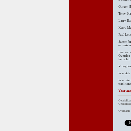
Ginger H
Terry Bl
Larry Ha
Kerry M
Paul Lei
Samen bre
en unieke
Een van 
Overdag 
het schip
Vroegboe
Wie zich 
Wie inter
tradition
Voor aan
Gepublicee
Gepublicee
Overname v