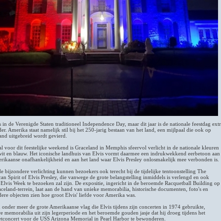
is in de Verenigde Staten traditioneel Independence Day, maar dit jaar is de nationale feestdag ext
er. Amerika staat namelijk stil bij het 250-jarig bestaan van het land, een mijlpaal die ook op
and uitgebreid wordt gevierd.
al voor dit feestelijke weekend is Graceland in Memphis sfeervol verlicht in de nationale kleuren
wit en blauw. Het iconische landhuis van Elvis vormt daarmee een indrukwekkend eerbetoon aan
rikaanse onafhankelijkheid en aan het land waar Elvis Presley onlosmakelijk mee verbonden is.
de bijzondere verlichting kunnen bezoekers ook terecht bij de tijdelijke tentoonstelling The
an Spirit of Elvis Presley, die vanwege de grote belangstelling inmiddels is verlengd en ook
s Elvis Week te bezoeken zal zijn. De expositie, ingericht in de beroemde Racquetball Building op
aceland-terrein, laat aan de hand van unieke memorabilia, historische documenten, foto's en
dere objecten zien hoe groot Elvis' liefde voor Amerika was.
n onder meer de grote Amerikaanse vlag die Elvis tijdens zijn concerten in 1974 gebruikte,
re memorabilia uit zijn legerperiode en het beroemde gouden jasje dat hij droeg tijdens het
etconcert voor de USS Arizona Memorial in Pearl Harbor te bewonderen.