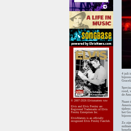
4 juli 
bijzond
Gracel
Specia
rood, 
de Ame
© 2007-2026 Elvismatters vzw
Naast 
Americ
Elvis and Elvis Presley are
tijden
Registered Trademarks of Elvis
het Gr
Presley Enterprises Inc.
bijzon
ElvisMatters is an officially
recognized Elvis Presley Fanclub.
Zo zij
militai
benefi