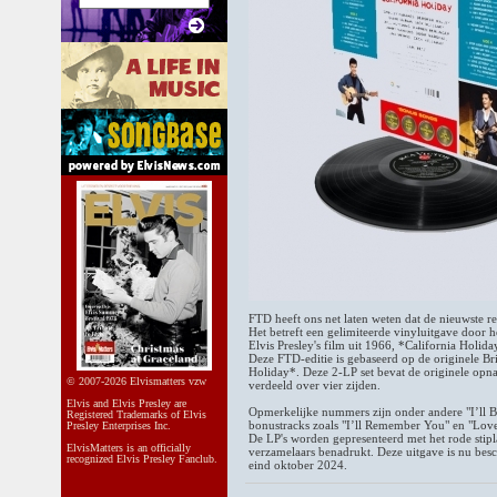
FTD heeft ons net laten weten dat de nieuwste r
Het betreft een gelimiteerde vinyluitgave door
Elvis Presley's film uit 1966, *California Holid
Deze FTD-editie is gebaseerd op de originele Bri
Holiday*. Deze 2-LP set bevat de originele opn
© 2007-2026 Elvismatters vzw
verdeeld over vier zijden.
Elvis and Elvis Presley are
Opmerkelijke nummers zijn onder andere "I’ll 
Registered Trademarks of Elvis
bonustracks zoals "I’ll Remember You" en "Love 
Presley Enterprises Inc.
De LP's worden gepresenteerd met het rode stip
ElvisMatters is an officially
verzamelaars benadrukt. Deze uitgave is nu bes
recognized Elvis Presley Fanclub.
eind oktober 2024.