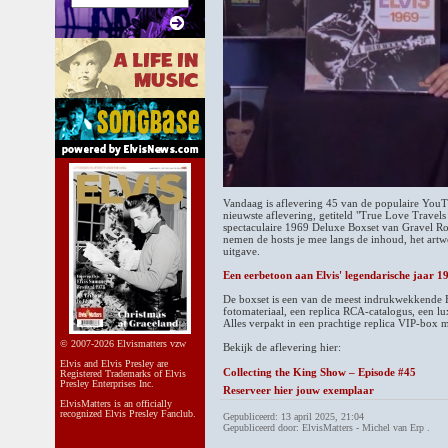
Vandaag is aflevering 45 van de populaire YouT
nieuwste aflevering, getiteld "True Love Travels
spectaculaire 1969 Deluxe Boxset van Gravel Ro
nemen de hosts je mee langs de inhoud, het artwo
uitgave.
Een eerbetoon aan Elvis' legendarische jaar 1
De boxset is een van de meest indrukwekkende E
fotomateriaal, een replica RCA-catalogus, een l
Alles verpakt in een prachtige replica VIP-box 
© 2007-2026 Elvismatters vzw
Bekijk de aflevering hier:
Elvis and Elvis Presley are
Collecting the King Show – Episode #45
Registered Trademarks of Elvis
Presley Enterprises Inc.
Reserveer hier jouw exemplaar
ElvisMatters is an officially
recognized Elvis Presley Fanclub.
Gepubliceerd: 13 april 2025, 21:04
Gepubliceerd door: ElvisMatters - Michel van Erp .