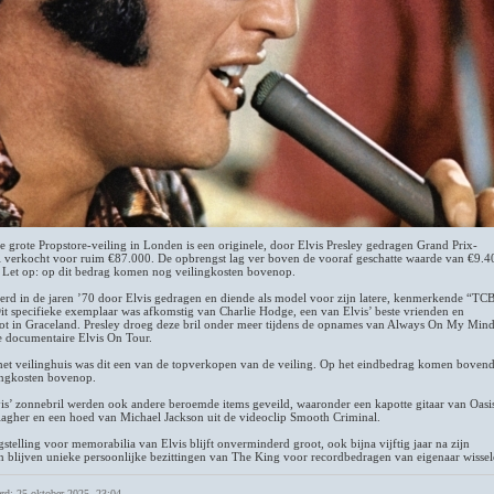
e grote Propstore-veiling in Londen is een originele, door Elvis Presley gedragen Grand Prix-
l verkocht voor ruim €87.000. De opbrengst lag ver boven de vooraf geschatte waarde van €9.
 Let op: op dit bedrag komen nog veilingkosten bovenop.
erd in de jaren ’70 door Elvis gedragen en diende als model voor zijn latere, kenmerkende “TC
Dit specifieke exemplaar was afkomstig van Charlie Hodge, een van Elvis’ beste vrienden en
ot in Graceland. Presley droeg deze bril onder meer tijdens de opnames van Always On My Mind
e documentaire Elvis On Tour.
het veilinghuis was dit een van de topverkopen van de veiling. Op het eindbedrag komen boven
ingkosten bovenop.
is’ zonnebril werden ook andere beroemde items geveild, waaronder een kapotte gitaar van Oasi
lagher en een hoed van Michael Jackson uit de videoclip Smooth Criminal.
stelling voor memorabilia van Elvis blijft onverminderd groot, ook bijna vijftig jaar na zijn
n blijven unieke persoonlijke bezittingen van The King voor recordbedragen van eigenaar wissel
rd: 25 oktober 2025, 23:04