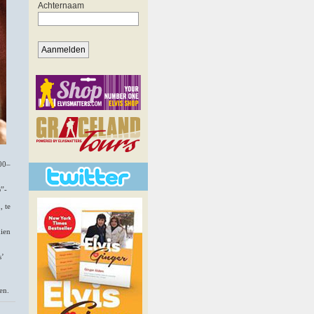
400–
B”-
, te
dien
s’
en.