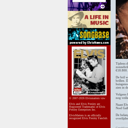
Tijdens d
zonnebri
€18.800.
De bril w
brillen. 
huisgeno
zien in d
Volgens 
nog veil
© 2007-2026 Elvismatters vzw
Elvis and Elvis Presley are
Naast Elv
Registered Trademarks of Elvis
Noel Gal
Presley Enterprises Inc.
De belang
ElvisMatters is an officially
recognized Elvis Presley Fanclub.
overlijde
Gepublicee