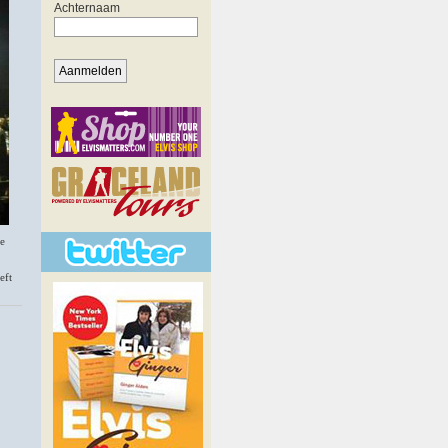
se
eft