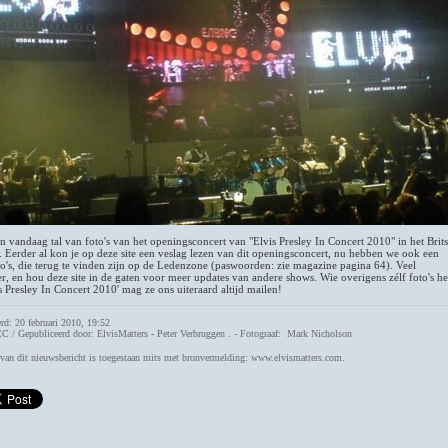
 vandaag tal van foto's van het openingsconcert van "Elvis Presley In Concert 2010" in het Brit
. Eerder al kon je op deze site een veslag lezen van dit openingsconcert, nu hebben we ook een
o's, die terug te vinden zijn op de Ledenzone (paswoorden: zie magazine pagina 64). Veel
er, en hou deze site in de gaten voor meer updates van andere shows. Wie overigens zélf foto's he
s Presley In Concert 2010' mag ze ons uiteraard altijd mailen!
rd: 20 februari 2010, 19:52
 / Gepubliceerd door: ElvisMatters - Peter Verbruggen . - Fotograaf: Mark Nicholson
an dit nieuwsbericht is toegestaan mits met bronvermelding: www.elvismatters.com.