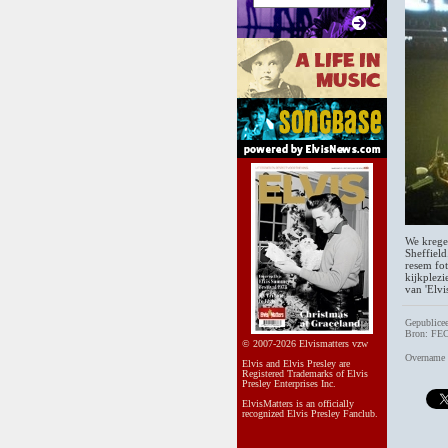
We kregen
Sheffield
resem fot
kijkplezi
van 'Elvi
Gepublicee
Bron: FECC
© 2007-2026 Elvismatters vzw
Overname v
Elvis and Elvis Presley are
Registered Trademarks of Elvis
Presley Enterprises Inc.
ElvisMatters is an officially
recognized Elvis Presley Fanclub.